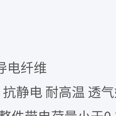
导电纤维
抗静电 耐高温 透气