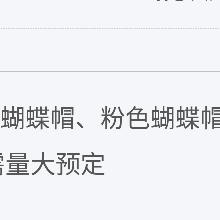
色蝴蝶帽、粉色蝴蝶
需量大预定