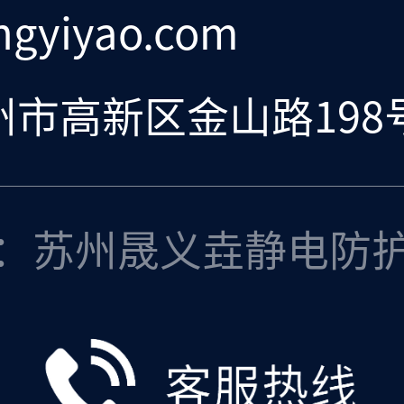
gyiyao.com
州市高新区金山路19
：苏州晟义垚静电防